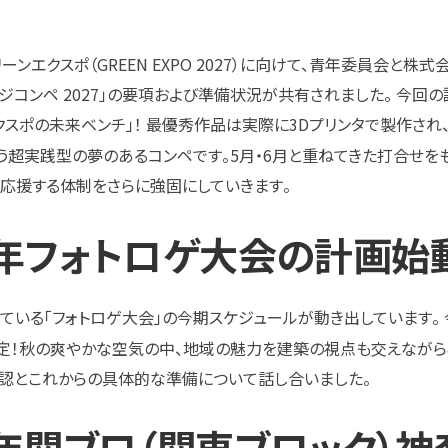
ーンエクスポ（GREEN EXPO 2027）に向けて、青年委員会と株式会
ンジコンペ 2027」の要項および準備状況が共有されました
。 今回
クスポの未来ベンチ」
！ 最優秀作品は実際に3Dプリンタで製作され
う超実践型の夢のあるコンペです
。5月・6月と重ねてきた打合せを
を応援する体制をさらに強固にしていきます
。
026年フォトロゲ大会の計画始
ている「フォトロゲ大会」の今期スケジュールが動き出しています
。
定
！秋の爽やかな空気の中、地域の魅力を建築の視点も交えながら
確認とこれからの具体的な準備について話し合いました
。
028年関ブロ（関東ブロック）