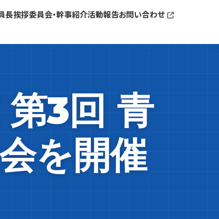
員長挨拶
委員会・幹事紹介
活動報告
お問い合わせ
第3回 青
員会を開催