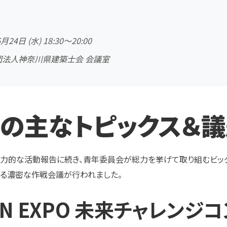
月24日 (水) 18:30～20:00
法人神奈川県建築士会 会議室
今回の主なトピックス＆
力的な活動報告に続き、青年委員会が総力を挙げて取り組むビッ
きる濃密な作戦会議が行われました
。
REEN EXPO 未来チャレン