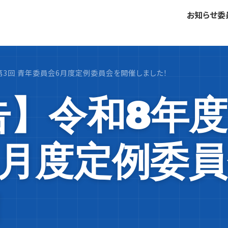
お知らせ
委
第3回 青年委員会6月度定例委員会を開催しました！
】令和8年度 
6月度定例委
！