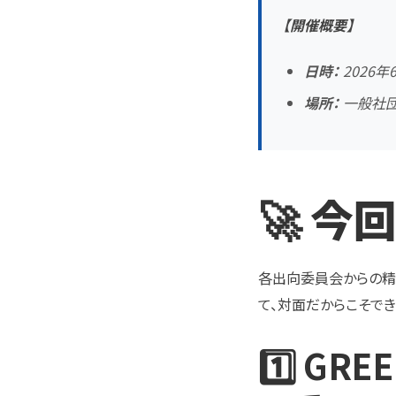
【開催概要】
日時：
2026年6
場所：
一般社団
🚀 
各出向委員会からの精
て、対面だからこそで
1️⃣ G