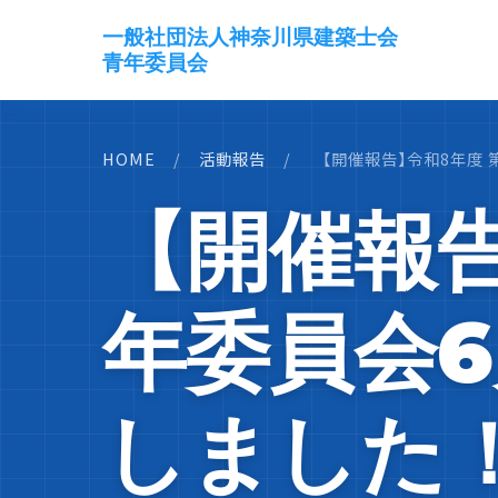
一般社団法人神奈川県建築士会
青年委員会
HOME
/
活動報告
/
【開催報告】令和8年度 
【開催報告
年委員会
しました